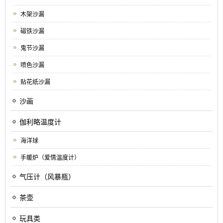
木架沙漏
磁铁沙漏
鬼节沙漏
喷色沙漏
贴花纸沙漏
沙画
伽利略温度计
海洋球
手暖炉（爱情温度计）
气压计（风暴瓶）
茶壶
玩具类