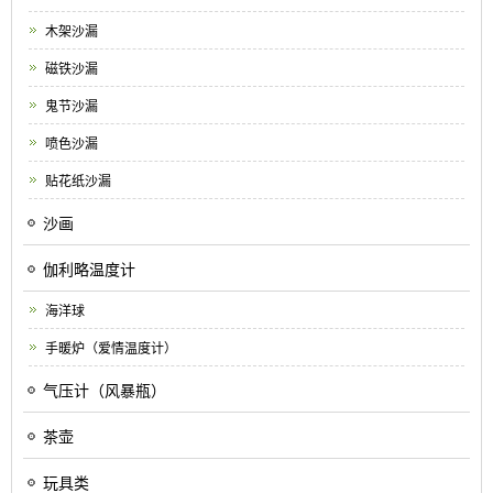
木架沙漏
磁铁沙漏
鬼节沙漏
喷色沙漏
贴花纸沙漏
沙画
伽利略温度计
海洋球
手暖炉（爱情温度计）
气压计（风暴瓶）
茶壶
玩具类