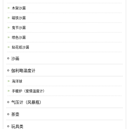
木架沙漏
磁铁沙漏
鬼节沙漏
喷色沙漏
贴花纸沙漏
沙画
伽利略温度计
海洋球
手暖炉（爱情温度计）
气压计（风暴瓶）
茶壶
玩具类