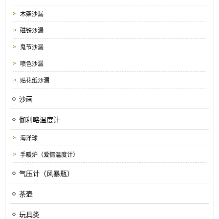
木架沙漏
磁铁沙漏
鬼节沙漏
喷色沙漏
贴花纸沙漏
沙画
伽利略温度计
海洋球
手暖炉（爱情温度计）
气压计（风暴瓶）
茶壶
玩具类