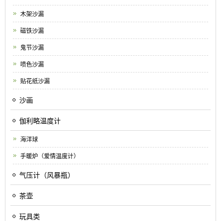
木架沙漏
磁铁沙漏
鬼节沙漏
喷色沙漏
贴花纸沙漏
沙画
伽利略温度计
海洋球
手暖炉（爱情温度计）
气压计（风暴瓶）
茶壶
玩具类